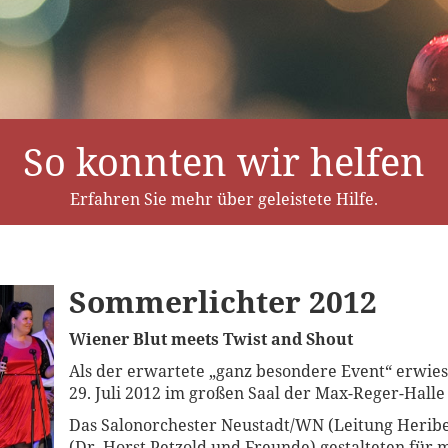
So konnten wir helfen
Erfahren Sie mehr über geleistete Hilfe.
Sommerlichter 2012
Wiener Blut meets Twist and Shout
Als der erwartete „ganz besondere Event“ erwie
29. Juli 2012 im großen Saal der Max-Reger-Hall
Das Salonorchester Neustadt/WN (Leitung Herib
(Dr. Horst Petzold und Freunde) gestalteten für 