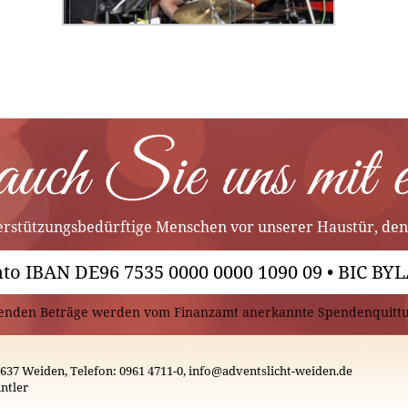
terstützungsbedürftige Menschen vor unserer Haustür, den
to IBAN DE96 7535 0000 0000 1090 09 • BIC 
henden Beträge werden vom Finanzamt anerkannte Spendenquittun
2637 Weiden, Telefon: 0961 4711-0, info@adventslicht-weiden.de
ntler