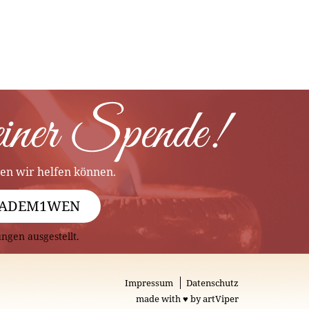
en wir helfen können.
BYLADEM1WEN
gen ausgestellt.
Impressum
Datenschutz
made with ♥ by artViper